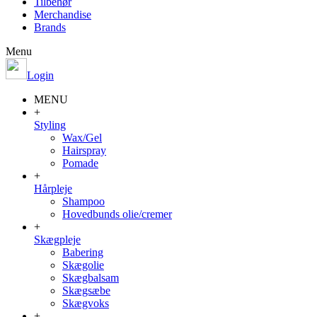
Tilbehør
Merchandise
Brands
Menu
Login
MENU
+
Styling
Wax/Gel
Hairspray
Pomade
+
Hårpleje
Shampoo
Hovedbunds olie/cremer
+
Skægpleje
Babering
Skægolie
Skægbalsam
Skægsæbe
Skægvoks
+