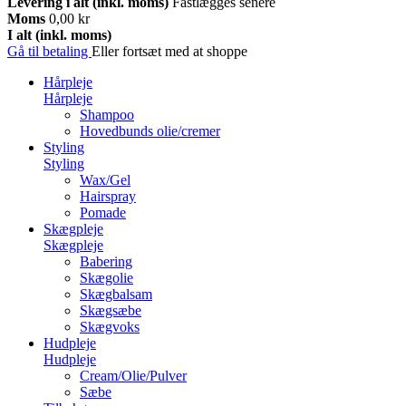
Levering i alt (inkl. moms)
Fastlægges senere
Moms
0,00 kr
I alt (inkl. moms)
Gå til betaling
Eller fortsæt med at shoppe
Hårpleje
Hårpleje
Shampoo
Hovedbunds olie/cremer
Styling
Styling
Wax/Gel
Hairspray
Pomade
Skægpleje
Skægpleje
Babering
Skægolie
Skægbalsam
Skægsæbe
Skægvoks
Hudpleje
Hudpleje
Cream/Olie/Pulver
Sæbe