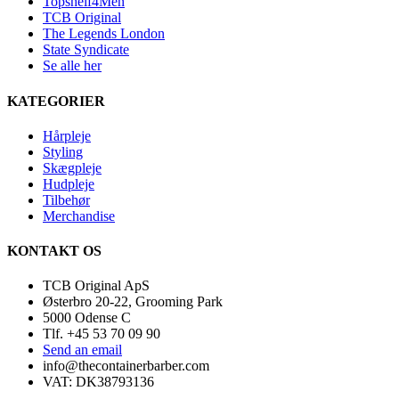
Topshelf4Men
TCB Original
The Legends London
State Syndicate
Se alle her
KATEGORIER
Hårpleje
Styling
Skægpleje
Hudpleje
Tilbehør
Merchandise
KONTAKT OS
TCB Original ApS
Østerbro 20-22, Grooming Park
5000 Odense C
Tlf. +45 53 70 09 90
Send an email
info@thecontainerbarber.com
VAT: DK38793136