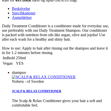
Køb for
495 DKK
mere og opnå GRATIS fragt
Beskrivelse
Specifikationer
Anmeldelser
Daily Treatment Conditioner is a conditioner made for everyday use,
use preferably with our Daily Treatment Shampoo. Our conditioner
is packed with nutrition from oils like argan, olive and jojoba! Use
after each wash for a healthy and shiny hair.
How to use: Apply to hair after rinsing out the shampoo and leave it
in for 1-2 minutes before rinsing.
Indhold
250ml
Vegan
YES
shampoo
Noberu - of Sweden
SCALP & RELAX CONDITIONER
The Scalp & Relax Conditioner gives your hair a soft and
comfortable feel.