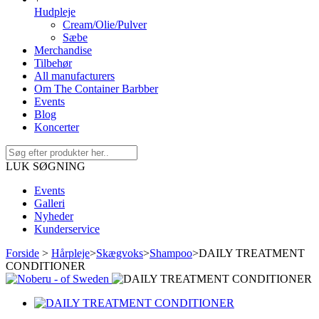
Hudpleje
Cream/Olie/Pulver
Sæbe
Merchandise
Tilbehør
All manufacturers
Om The Container Barbber
Events
Blog
Koncerter
LUK SØGNING
Events
Galleri
Nyheder
Kunderservice
Forside
>
Hårpleje
>
Skægvoks
>
Shampoo
>
DAILY TREATMENT
CONDITIONER