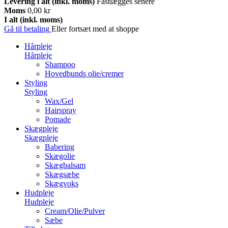
Levering i alt (inkl. moms)
Fastlægges senere
Moms
0,00 kr
I alt (inkl. moms)
Gå til betaling
Eller fortsæt med at shoppe
Hårpleje
Hårpleje
Shampoo
Hovedbunds olie/cremer
Styling
Styling
Wax/Gel
Hairspray
Pomade
Skægpleje
Skægpleje
Babering
Skægolie
Skægbalsam
Skægsæbe
Skægvoks
Hudpleje
Hudpleje
Cream/Olie/Pulver
Sæbe