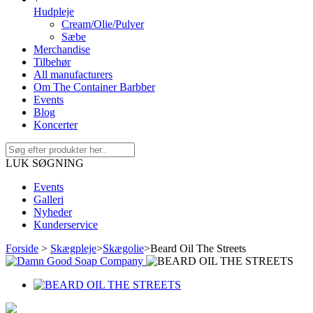
Hudpleje
Cream/Olie/Pulver
Sæbe
Merchandise
Tilbehør
All manufacturers
Om The Container Barbber
Events
Blog
Koncerter
LUK SØGNING
Events
Galleri
Nyheder
Kunderservice
Forside
>
Skægpleje
>
Skægolie
>
Beard Oil The Streets