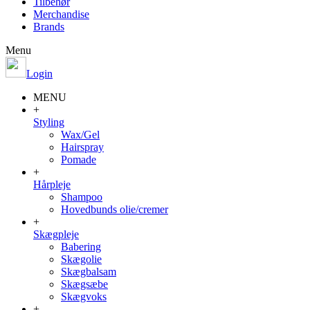
Tilbehør
Merchandise
Brands
Menu
Login
MENU
+
Styling
Wax/Gel
Hairspray
Pomade
+
Hårpleje
Shampoo
Hovedbunds olie/cremer
+
Skægpleje
Babering
Skægolie
Skægbalsam
Skægsæbe
Skægvoks
+