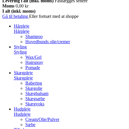
Levering i alt (inkl. moms)
Fastlægges senere
Moms
0,00 kr
I alt (inkl. moms)
Gå til betaling
Eller fortsæt med at shoppe
Hårpleje
Hårpleje
Shampoo
Hovedbunds olie/cremer
Styling
Styling
Wax/Gel
Hairspray
Pomade
Skægpleje
Skægpleje
Babering
Skægolie
Skægbalsam
Skægsæbe
Skægvoks
Hudpleje
Hudpleje
Cream/Olie/Pulver
Sæbe